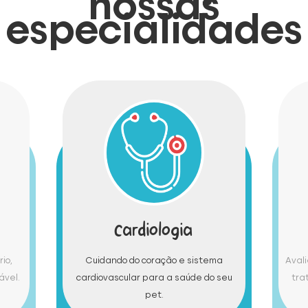
nossas
especialidades
Cardiologia
io,
Cuidando do coração e sistema
Avali
ável.
cardiovascular para a saúde do seu
tra
pet.